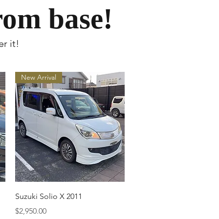
rom base!
r it!
New Arrival
クイックビュー
Suzuki Solio X 2011
価格
$2,950.00