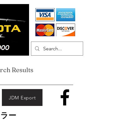
rch Results
JDM Export
ーラー