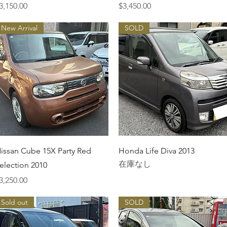
価格
価格
3,150.00
$3,450.00
New Arrival
SOLD
クイックビュー
クイックビュー
issan Cube 15X Party Red
Honda Life Diva 2013
在庫なし
election 2010
価格
3,250.00
Sold out
SOLD