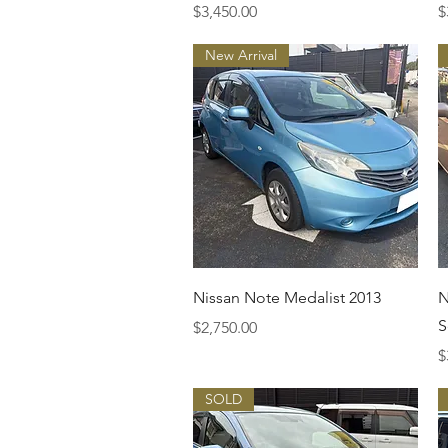
価格
$3,450.00
$
New Arrival
クイックビュー
Nissan Note Medalist 2013
N
S
価格
$2,750.00
$
SOLD