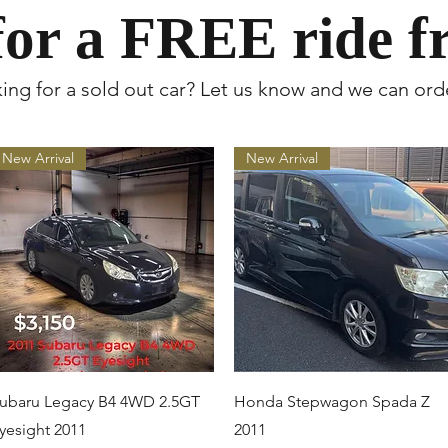
 for a FREE ride f
ing for a sold out car? Let us know and we can orde
New Arrival
New Arrival
クイックビュー
クイックビュー
ubaru Legacy B4 4WD 2.5GT
Honda Stepwagon Spada Z
yesight 2011
2011