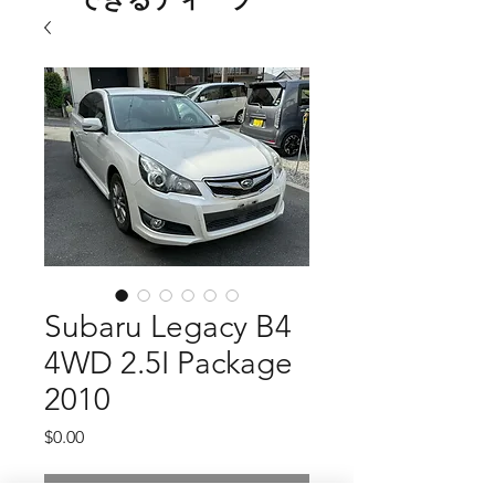
Subaru Legacy B4
4WD 2.5I Package
2010
価
$0.00
格